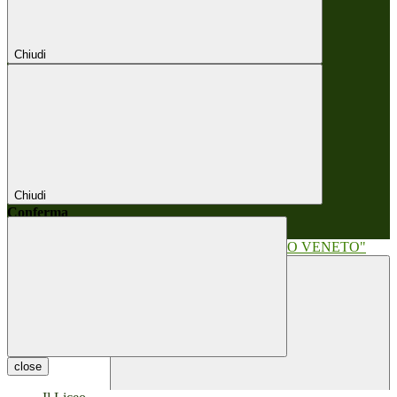
Chiudi
Chiudi
Conferma
Annulla
Conferma
close