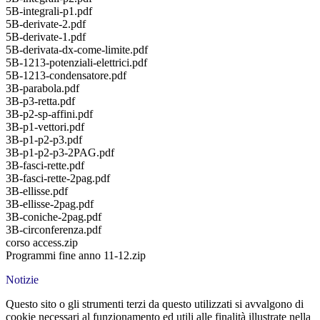
5B-integrali-p1.pdf
5B-derivate-2.pdf
5B-derivate-1.pdf
5B-derivata-dx-come-limite.pdf
5B-1213-potenziali-elettrici.pdf
5B-1213-condensatore.pdf
3B-parabola.pdf
3B-p3-retta.pdf
3B-p2-sp-affini.pdf
3B-p1-vettori.pdf
3B-p1-p2-p3.pdf
3B-p1-p2-p3-2PAG.pdf
3B-fasci-rette.pdf
3B-fasci-rette-2pag.pdf
3B-ellisse.pdf
3B-ellisse-2pag.pdf
3B-coniche-2pag.pdf
3B-circonferenza.pdf
corso access.zip
Programmi fine anno 11-12.zip
Notizie
Questo sito o gli strumenti terzi da questo utilizzati si avvalgono di
cookie necessari al funzionamento ed utili alle finalità illustrate nella