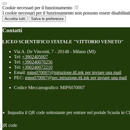
Cookie necessari per il funzionamento
I cookie necessari per il funzionamento non possono essere disabilitati.
Accetta tutti
Salva le preferenze
Contatti
LICEO SCIENTIFICO STATALE "VITTORIO VENETO"
Via A. De Vincenti, 7 - 20148 - Milano (MI)
Tel:
+3902405007
Tel:
+390240070256
Tel:
+390240072210
Email:
mips070007@istruzione.it
Link per inviare una mail
PEC:
mips070007@pec.istruzione.it
Link per inviare una mail
Codice Meccanografico: MIPS070007
Inquadra il QR code sottostante per entrare nel portale Scuola in C