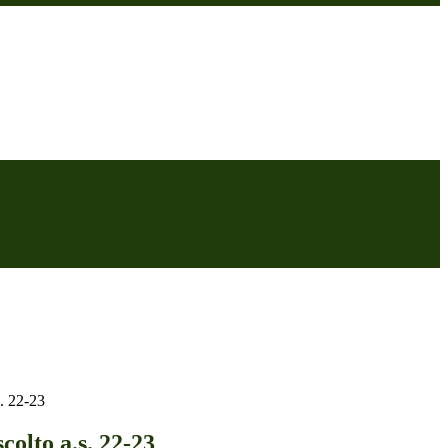
s. 22-23
colto a.s. 22-23