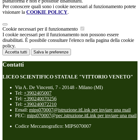
piattaforma e non è possibile disabilitarli.
Per conoscere quali sono i cookie necessari al funzionamento potete
visionare la
COOKIE POLICY
.
Cookie necessari per il funzionamento
I cookie necessari per il funzionamento non possono essere
disabilitati. È possibile consultare l'elenco nella pagina della cookie
policy.
Accetta tutti
Salva le preferenze
Contatti
LICEO SCIENTIFICO STATALE "VITTORIO VENETO"
Via A. De Vincenti, 7 - 20148 - Milano (MI)
Tel:
+3902405007
Tel:
+390240070256
Tel:
+390240072210
Email:
mips070007@istruzione.it
Link per inviare una mail
PEC:
mips070007@pec.istruzione.it
Link per inviare una mail
Codice Meccanografico: MIPS070007