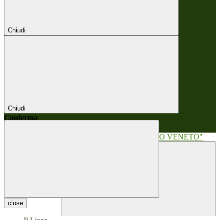
Chiudi
Chiudi
Conferma
Annulla
Conferma
close