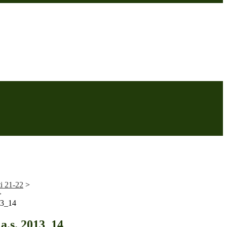
ti 21-22
>
>
13_14
a.s. 2013_14