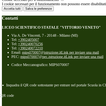
I cookie necessari per il funzionamento non possono essere disabilitati.
Accetta tutti
Salva le preferenze
Contatti
LICEO SCIENTIFICO STATALE "VITTORIO VENETO"
Via A. De Vincenti, 7 - 20148 - Milano (MI)
Tel:
+3902405007
Tel:
+390240070256
Tel:
+390240072210
Email:
mips070007@istruzione.it
Link per inviare una mail
PEC:
mips070007@pec.istruzione.it
Link per inviare una mail
Codice Meccanografico: MIPS070007
Inquadra il QR code sottostante per entrare nel portale Scuola in C