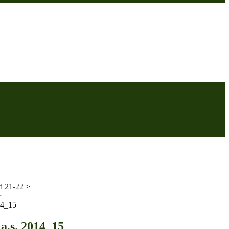
ti 21-22
>
>
14_15
a.s. 2014_15