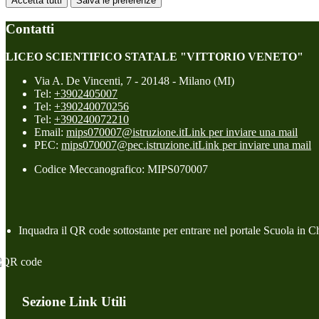
Accetta tutti
Salva le preferenze
Contatti
LICEO SCIENTIFICO STATALE "VITTORIO VENETO"
Via A. De Vincenti, 7 - 20148 - Milano (MI)
Tel:
+3902405007
Tel:
+390240070256
Tel:
+390240072210
Email:
mips070007@istruzione.it
Link per inviare una mail
PEC:
mips070007@pec.istruzione.it
Link per inviare una mail
Codice Meccanografico: MIPS070007
Inquadra il QR code sottostante per entrare nel portale Scuola in C
Sezione Link Utili