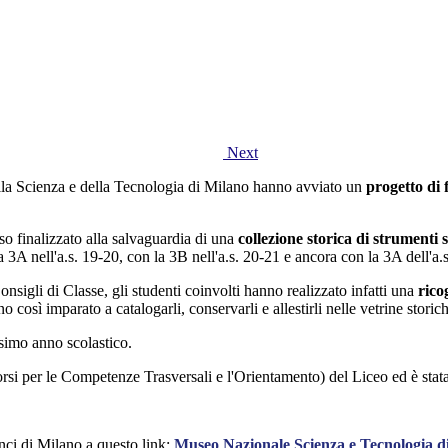
Next
ella Scienza e della Tecnologia di Milano hanno avviato un
progetto di 
so finalizzato alla salvaguardia di una
collezione storica di strumenti s
la 3A nell'a.s. 19-20, con la 3B nell'a.s. 20-21 e ancora con la 3A dell'a.
nsigli di Classe, gli studenti coinvolti hanno realizzato infatti una
rico
così imparato a catalogarli, conservarli e allestirli nelle vetrine stori
ssimo anno scolastico.
rsi per le Competenze Trasversali e l'Orientamento) del Liceo ed è sta
nci di Milano a questo link:
Museo Nazionale Scienza e Tecnologia d