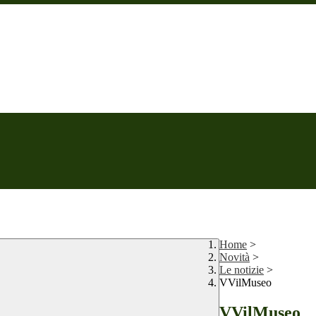
Home
>
Novità
>
Le notizie
>
VVilMuseo
VVilMuseo