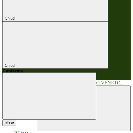
Chiudi
Chiudi
Conferma
Annulla
Conferma
close