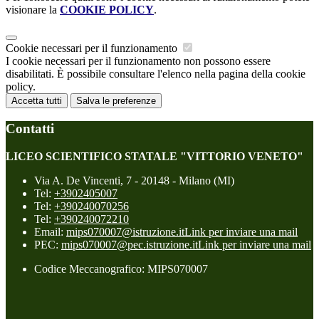
visionare la
COOKIE POLICY
.
Cookie necessari per il funzionamento
I cookie necessari per il funzionamento non possono essere
disabilitati. È possibile consultare l'elenco nella pagina della cookie
policy.
Accetta tutti
Salva le preferenze
Contatti
LICEO SCIENTIFICO STATALE "VITTORIO VENETO"
Via A. De Vincenti, 7 - 20148 - Milano (MI)
Tel:
+3902405007
Tel:
+390240070256
Tel:
+390240072210
Email:
mips070007@istruzione.it
Link per inviare una mail
PEC:
mips070007@pec.istruzione.it
Link per inviare una mail
Codice Meccanografico: MIPS070007