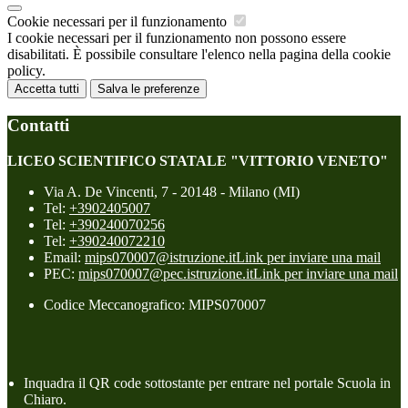
Cookie necessari per il funzionamento
I cookie necessari per il funzionamento non possono essere
disabilitati. È possibile consultare l'elenco nella pagina della cookie
policy.
Accetta tutti
Salva le preferenze
Contatti
LICEO SCIENTIFICO STATALE "VITTORIO VENETO"
Via A. De Vincenti, 7 - 20148 - Milano (MI)
Tel:
+3902405007
Tel:
+390240070256
Tel:
+390240072210
Email:
mips070007@istruzione.it
Link per inviare una mail
PEC:
mips070007@pec.istruzione.it
Link per inviare una mail
Codice Meccanografico: MIPS070007
Inquadra il QR code sottostante per entrare nel portale Scuola in
Chiaro.