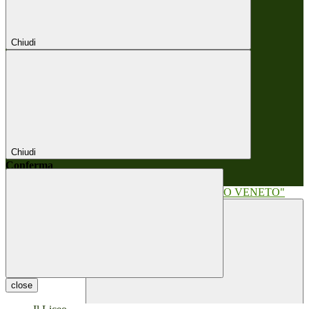
Chiudi
Chiudi
Conferma
Annulla
Conferma
close