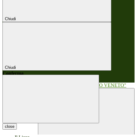
Chiudi
Chiudi
Conferma
Annulla
Conferma
close