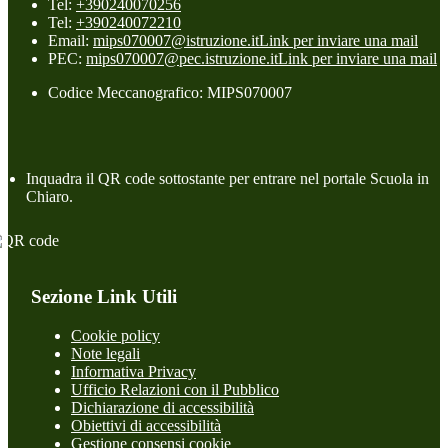
Tel:
+390240070256
Tel:
+390240072210
Email:
mips070007@istruzione.it
Link per inviare una mail
PEC:
mips070007@pec.istruzione.it
Link per inviare una mail
Codice Meccanografico: MIPS070007
Inquadra il QR code sottostante per entrare nel portale Scuola in
Chiaro.
Sezione Link Utili
Cookie policy
Note legali
Informativa Privacy
Ufficio Relazioni con il Pubblico
Dichiarazione di accessibilità
Obiettivi di accessibilità
Gestione consensi cookie