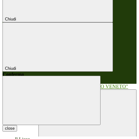
Chiudi
Chiudi
Conferma
Annulla
Conferma
close