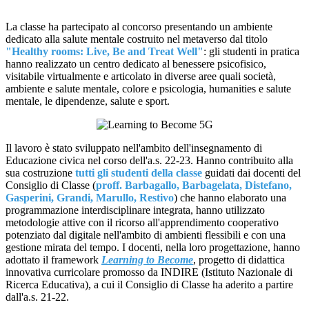
La classe ha partecipato al concorso presentando un ambiente
dedicato alla salute mentale costruito nel metaverso dal titolo
"Healthy rooms: Live, Be and Treat Well"
: gli studenti in pratica
hanno realizzato un centro dedicato al benessere psicofisico,
visitabile virtualmente e articolato in diverse aree quali società,
ambiente e salute mentale, colore e psicologia, humanities e salute
mentale, le dipendenze, salute e sport.
Il lavoro è stato sviluppato nell'ambito dell'insegnamento di
Educazione civica nel corso dell'a.s. 22-23. Hanno contribuito alla
sua costruzione
tutti gli studenti della classe
guidati dai docenti del
Consiglio di Classe (
proff. Barbagallo, Barbagelata, Distefano,
Gasperini, Grandi, Marullo, Restivo
) che hanno elaborato una
programmazione interdisciplinare integrata, hanno utilizzato
metodologie attive con il ricorso all'apprendimento cooperativo
potenziato dal digitale nell'ambito di ambienti flessibili e con una
gestione mirata del tempo. I docenti, nella loro progettazione, hanno
adottato il framework
Learning to Become
, progetto di didattica
innovativa curricolare promosso da INDIRE (Istituto Nazionale di
Ricerca Educativa), a cui il Consiglio di Classe ha aderito a partire
dall'a.s. 21-22.