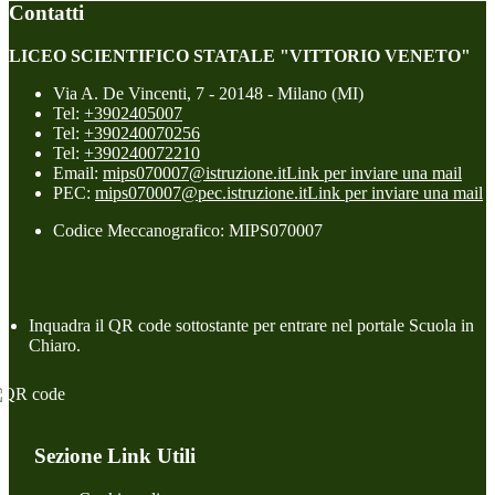
Contatti
LICEO SCIENTIFICO STATALE "VITTORIO VENETO"
Via A. De Vincenti, 7 - 20148 - Milano (MI)
Tel:
+3902405007
Tel:
+390240070256
Tel:
+390240072210
Email:
mips070007@istruzione.it
Link per inviare una mail
PEC:
mips070007@pec.istruzione.it
Link per inviare una mail
Codice Meccanografico: MIPS070007
Inquadra il QR code sottostante per entrare nel portale Scuola in
Chiaro.
Sezione Link Utili