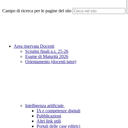
Campo di ricerca per le pagine del sito
Area riservata Docenti
Scrutini finali a.s. 25-26
Esame di Maturità 2026
Orientamento (docenti tutor)
Intelligenza artificiale
IA e competenze digitali
Pubblicazioni
Altri link utili
Portali delle case editrici