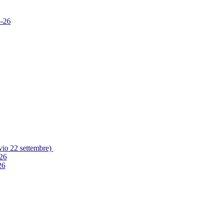
5-26
vio 22 settembre)
-26
26