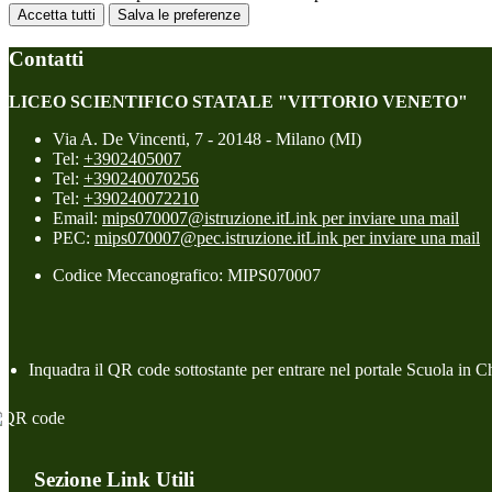
Accetta tutti
Salva le preferenze
Contatti
LICEO SCIENTIFICO STATALE "VITTORIO VENETO"
Via A. De Vincenti, 7 - 20148 - Milano (MI)
Tel:
+3902405007
Tel:
+390240070256
Tel:
+390240072210
Email:
mips070007@istruzione.it
Link per inviare una mail
PEC:
mips070007@pec.istruzione.it
Link per inviare una mail
Codice Meccanografico: MIPS070007
Inquadra il QR code sottostante per entrare nel portale Scuola in C
Sezione Link Utili