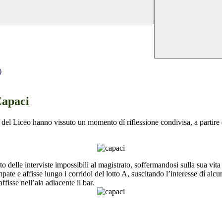
)
Capaci
i del Liceo hanno vissuto un momento dí riflessione condivisa, a partire d
to delle interviste impossibili al magistrato, soffermandosi sulla sua vita
pate e affisse lungo i corridoi del lotto A, suscitando l’interesse dí alcu
fisse nell’ala adiacente il bar.