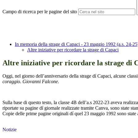
Campo di ricerca per le pagine del sito
In memoria della strage di Capaci - 23 maggio 1992 (a.s. 24-25
Altre iniziative per ricordare la strage di Capaci
Altre iniziative per ricordare la strage di 
Oggi, nel giorno dell’anniversario della strage dí Capaci, alcune class
coraggio. Giovanni Falcone.
Sulla base di questo testo, la classe 4B dell’a.s 2022-23 aveva realizza
riportate su pagine dí giornale realizzate tramite Canva, sono state stam
Copie delle prime pagine originali dí quel 23 maggio 1992 sono state af
Notizie