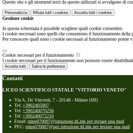
Questo sito o gli strumenti terzi da questo utilizzati si avvalgono di coo
Personalizza
Rifiuta tutti
i cookies
Accetta tutti
i cookies
Gestione cookie
In questa schermata è possibile scegliere quali cookie consentire.
I cookie necessari sono quelli che consentono il funzionamento della pi
Per conoscere quali sono i cookie necessari al funzionamento potete v
Cookie necessari per il funzionamento
I cookie necessari per il funzionamento non possono essere disabilitati.
Accetta tutti
Salva le preferenze
Contatti
LICEO SCIENTIFICO STATALE "VITTORIO VENETO"
Via A. De Vincenti, 7 - 20148 - Milano (MI)
Tel:
+3902405007
Tel:
+390240070256
Tel:
+390240072210
Email:
mips070007@istruzione.it
Link per inviare una mail
PEC:
mips070007@pec.istruzione.it
Link per inviare una mail