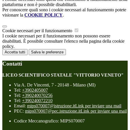
piattaforma e non è possibile disabilitarli.
Per conoscere quali sono i cookie necessari al funzionamento potete
visionare la
COOKIE POLICY
.
Cookie necessari per il funzionamento
I cookie necessari per il funzionamento non possono essere
disabilitati. È possibile consultare l'elenco nella pagina della cookie
policy.
Accetta tutti
Salva le preferenze
Contatti
LICEO SCIENTIFICO STATALE "VITTORIO VENETO"
Via A. De Vincenti, 7 - 20148 - Milano (MI)
Tel:
+3902405007
Tel:
+390240070256
Tel:
+390240072210
Email:
mips070007@istruzione.it
Link per inviare una mail
PEC:
mips070007@pec.istruzione.it
Link per inviare una mail
Codice Meccanografico: MIPS070007