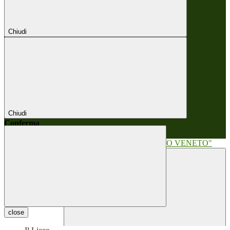
Chiudi
Chiudi
Conferma
Annulla
Conferma
close