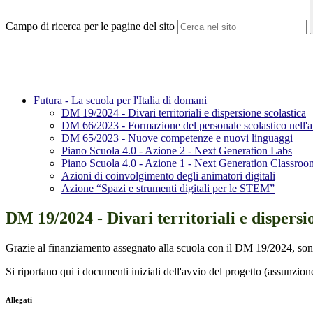
Campo di ricerca per le pagine del sito
Futura - La scuola per l'Italia di domani
DM 19/2024 - Divari territoriali e dispersione scolastica
DM 66/2023 - Formazione del personale scolastico nell'am
DM 65/2023 - Nuove competenze e nuovi linguaggi
Piano Scuola 4.0 - Azione 2 - Next Generation Labs
Piano Scuola 4.0 - Azione 1 - Next Generation Classroo
Azioni di coinvolgimento degli animatori digitali
Azione “Spazi e strumenti digitali per le STEM”
DM 19/2024 - Divari territoriali e dispersi
Grazie al finanziamento assegnato alla scuola con il DM 19/2024, sono sta
Si riportano qui i documenti iniziali dell'avvio del progetto (assunzio
Allegati