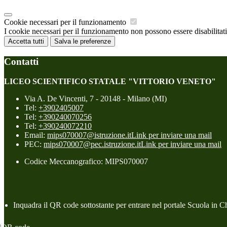
Cookie necessari per il funzionamento
I cookie necessari per il funzionamento non possono essere disabilitati.
Accetta tutti
Salva le preferenze
Contatti
LICEO SCIENTIFICO STATALE "VITTORIO VENETO"
Via A. De Vincenti, 7 - 20148 - Milano (MI)
Tel:
+3902405007
Tel:
+390240070256
Tel:
+390240072210
Email:
mips070007@istruzione.it
Link per inviare una mail
PEC:
mips070007@pec.istruzione.it
Link per inviare una mail
Codice Meccanografico: MIPS070007
Inquadra il QR code sottostante per entrare nel portale Scuola in C