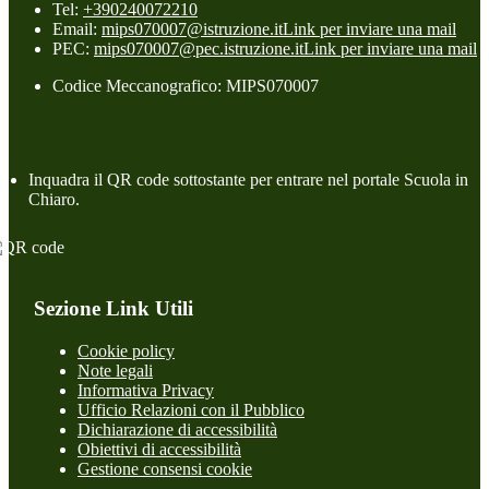
Tel:
+390240072210
Email:
mips070007@istruzione.it
Link per inviare una mail
PEC:
mips070007@pec.istruzione.it
Link per inviare una mail
Codice Meccanografico: MIPS070007
Inquadra il QR code sottostante per entrare nel portale Scuola in
Chiaro.
Sezione Link Utili
Cookie policy
Note legali
Informativa Privacy
Ufficio Relazioni con il Pubblico
Dichiarazione di accessibilità
Obiettivi di accessibilità
Gestione consensi cookie