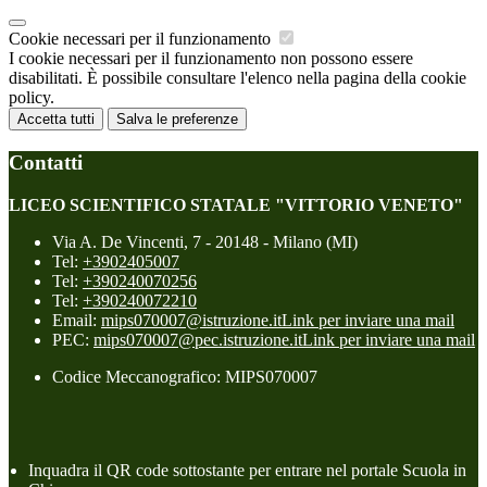
Cookie necessari per il funzionamento
I cookie necessari per il funzionamento non possono essere
disabilitati. È possibile consultare l'elenco nella pagina della cookie
policy.
Accetta tutti
Salva le preferenze
Contatti
LICEO SCIENTIFICO STATALE "VITTORIO VENETO"
Via A. De Vincenti, 7 - 20148 - Milano (MI)
Tel:
+3902405007
Tel:
+390240070256
Tel:
+390240072210
Email:
mips070007@istruzione.it
Link per inviare una mail
PEC:
mips070007@pec.istruzione.it
Link per inviare una mail
Codice Meccanografico: MIPS070007
Inquadra il QR code sottostante per entrare nel portale Scuola in