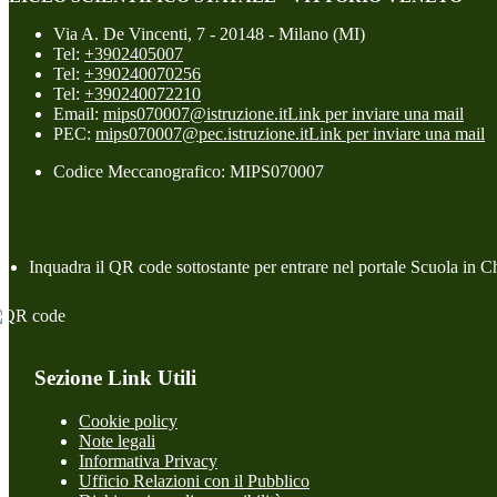
Via A. De Vincenti, 7 - 20148 - Milano (MI)
Tel:
+3902405007
Tel:
+390240070256
Tel:
+390240072210
Email:
mips070007@istruzione.it
Link per inviare una mail
PEC:
mips070007@pec.istruzione.it
Link per inviare una mail
Codice Meccanografico: MIPS070007
Inquadra il QR code sottostante per entrare nel portale Scuola in C
Sezione Link Utili
Cookie policy
Note legali
Informativa Privacy
Ufficio Relazioni con il Pubblico