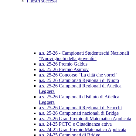
I nostri successi
a.s. 25-26 - Campionati Studenteschi Nazionali
"Nuovi giochi della gioventù"
a.s. 25-26 Premio Galdus
a.s. 25-26 Premio Asimov
a.s. 25-26 Concorso "La città che vorrei"
a.s. 25-26 Campionati Regionali di Nuoto
a.s. 25-26 Campionati Regionali di Atletica
Leggera
a.s. 25-26 Campionati d'Istituto di Atletica
Leggera
a.s. 25-26 Campionati Regionali di Scacchi
a.s. 25-26 Campionati nazionali di Bridge
a.s. 25-26 Gran Premio di Matematica Applicata
a.s. 24-25 PCTO e Cittadinanza attiva
a.s. 24-25 Gran Premio Matematica Applicata
a.s. 24-25 Campionati di Bridge