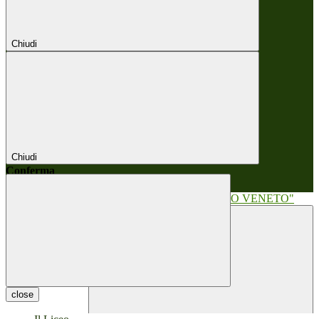
Chiudi
Chiudi
Conferma
Annulla
Conferma
close