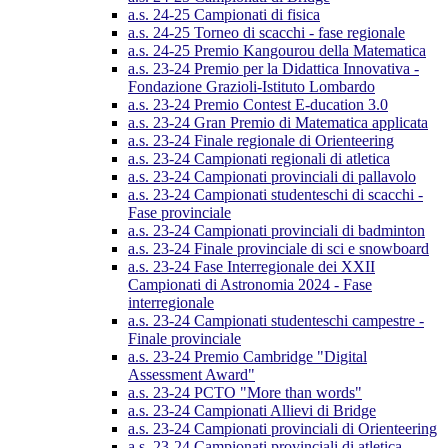
a.s. 24-25 Campionati di fisica
a.s. 24-25 Torneo di scacchi - fase regionale
a.s. 24-25 Premio Kangourou della Matematica
a.s. 23-24 Premio per la Didattica Innovativa -
Fondazione Grazioli-Istituto Lombardo
a.s. 23-24 Premio Contest E-ducation 3.0
a.s. 23-24 Gran Premio di Matematica applicata
a.s. 23-24 Finale regionale di Orienteering
a.s. 23-24 Campionati regionali di atletica
a.s. 23-24 Campionati provinciali di pallavolo
a.s. 23-24 Campionati studenteschi di scacchi -
Fase provinciale
a.s. 23-24 Campionati provinciali di badminton
a.s. 23-24 Finale provinciale di sci e snowboard
a.s. 23-24 Fase Interregionale dei XXII
Campionati di Astronomia 2024 - Fase
interregionale
a.s. 23-24 Campionati studenteschi campestre -
Finale provinciale
a.s. 23-24 Premio Cambridge "Digital
Assessment Award"
a.s. 23-24 PCTO "More than words"
a.s. 23-24 Campionati Allievi di Bridge
a.s. 23-24 Campionati provinciali di Orienteering
a.s. 23-24 Campionati provinciali di atletica