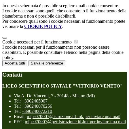
In questa schermata è possibile scegliere quali cookie consentire.
I cookie necessari sono quelli che consentono il funzionamento della
piattaforma e non è possibile disabilitarli.
Per conoscere quali sono i cookie necessari al funzionamento potete
visionare la
COOKIE POLICY
.
Cookie necessari per il funzionamento
I cookie necessari per il funzionamento non possono essere
disabilitati. È possibile consultare l'elenco nella pagina della cookie
policy.
Accetta tutti
Salva le preferenze
Contatti
LICEO SCIENTIFICO STATALE "VITTORIO VENETO"
Via A. De Vincenti, 7 - 20148 - Milano (MI)
Tel:
+3902405007
Tel:
+390240070256
Tel:
+390240072210
Email:
mips070007@istruzione.it
Link per inviare una mail
PEC:
mips070007@pec.istruzione.it
Link per inviare una mail