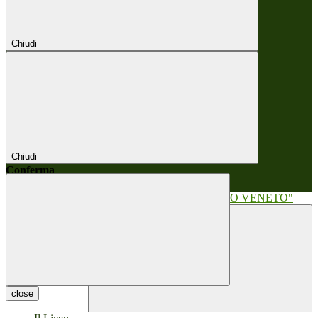
Chiudi
Chiudi
Conferma
Annulla
Conferma
close