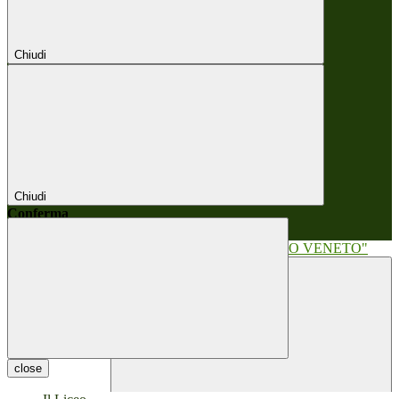
Chiudi
Chiudi
Conferma
Annulla
Conferma
close