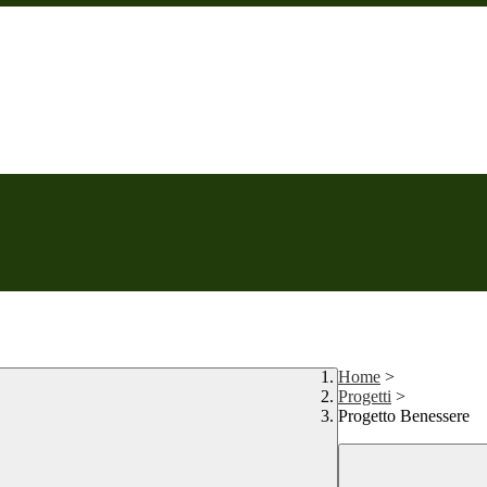
Home
>
Progetti
>
Progetto Benessere