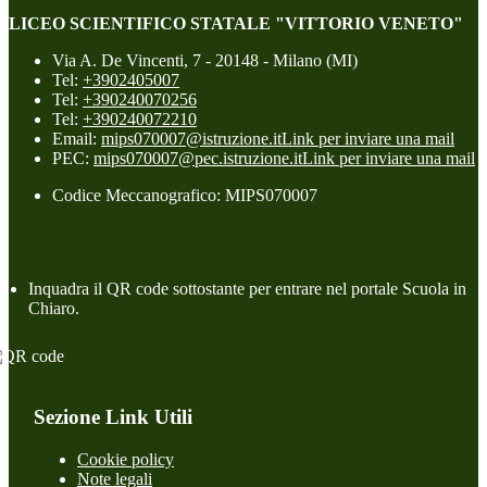
LICEO SCIENTIFICO STATALE "VITTORIO VENETO"
Via A. De Vincenti, 7 - 20148 - Milano (MI)
Tel:
+3902405007
Tel:
+390240070256
Tel:
+390240072210
Email:
mips070007@istruzione.it
Link per inviare una mail
PEC:
mips070007@pec.istruzione.it
Link per inviare una mail
Codice Meccanografico: MIPS070007
Inquadra il QR code sottostante per entrare nel portale Scuola in
Chiaro.
Sezione Link Utili
Cookie policy
Note legali