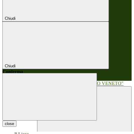
Chiudi
Chiudi
Conferma
Annulla
Conferma
close