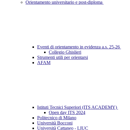
Orientamento universitario e post-diploma
Eventi di orientamento in evidenza a.s. 25-26
Collegio Ghislieri
Strumenti utili per orientarsi
AFAM
Istituti Tecnici Superiori (ITS ACADEMY)
Open day ITS 2024
Politecnico di Milano
Università Bocconi
Università Cattaneo - LIUC