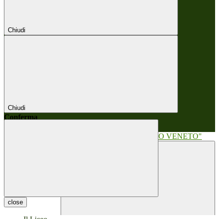
Chiudi
Chiudi
Conferma
Annulla
Conferma
close