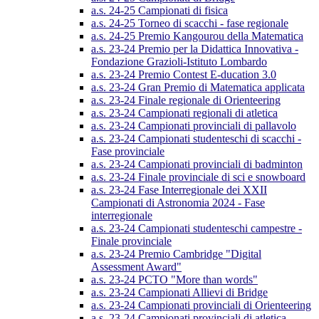
a.s. 24-25 Campionati di fisica
a.s. 24-25 Torneo di scacchi - fase regionale
a.s. 24-25 Premio Kangourou della Matematica
a.s. 23-24 Premio per la Didattica Innovativa -
Fondazione Grazioli-Istituto Lombardo
a.s. 23-24 Premio Contest E-ducation 3.0
a.s. 23-24 Gran Premio di Matematica applicata
a.s. 23-24 Finale regionale di Orienteering
a.s. 23-24 Campionati regionali di atletica
a.s. 23-24 Campionati provinciali di pallavolo
a.s. 23-24 Campionati studenteschi di scacchi -
Fase provinciale
a.s. 23-24 Campionati provinciali di badminton
a.s. 23-24 Finale provinciale di sci e snowboard
a.s. 23-24 Fase Interregionale dei XXII
Campionati di Astronomia 2024 - Fase
interregionale
a.s. 23-24 Campionati studenteschi campestre -
Finale provinciale
a.s. 23-24 Premio Cambridge "Digital
Assessment Award"
a.s. 23-24 PCTO "More than words"
a.s. 23-24 Campionati Allievi di Bridge
a.s. 23-24 Campionati provinciali di Orienteering
a.s. 23-24 Campionati provinciali di atletica