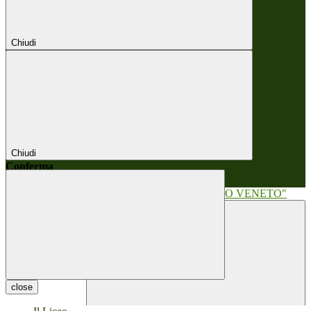
Chiudi
Chiudi
Conferma
Annulla
Conferma
close