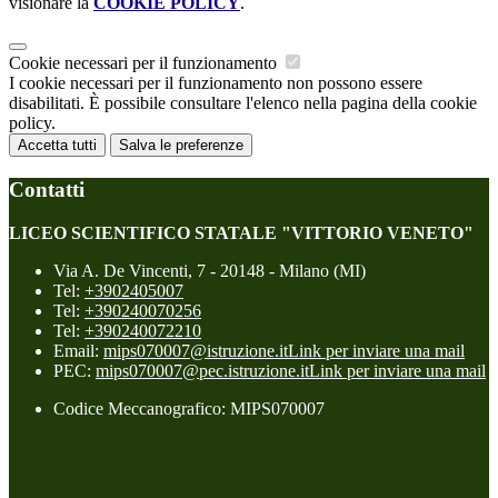
visionare la
COOKIE POLICY
.
Cookie necessari per il funzionamento
I cookie necessari per il funzionamento non possono essere
disabilitati. È possibile consultare l'elenco nella pagina della cookie
policy.
Accetta tutti
Salva le preferenze
Contatti
LICEO SCIENTIFICO STATALE "VITTORIO VENETO"
Via A. De Vincenti, 7 - 20148 - Milano (MI)
Tel:
+3902405007
Tel:
+390240070256
Tel:
+390240072210
Email:
mips070007@istruzione.it
Link per inviare una mail
PEC:
mips070007@pec.istruzione.it
Link per inviare una mail
Codice Meccanografico: MIPS070007