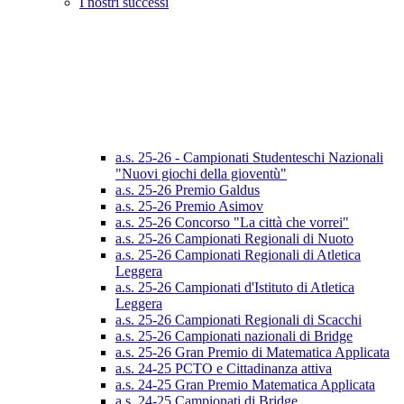
I nostri successi
a.s. 25-26 - Campionati Studenteschi Nazionali
"Nuovi giochi della gioventù"
a.s. 25-26 Premio Galdus
a.s. 25-26 Premio Asimov
a.s. 25-26 Concorso "La città che vorrei"
a.s. 25-26 Campionati Regionali di Nuoto
a.s. 25-26 Campionati Regionali di Atletica
Leggera
a.s. 25-26 Campionati d'Istituto di Atletica
Leggera
a.s. 25-26 Campionati Regionali di Scacchi
a.s. 25-26 Campionati nazionali di Bridge
a.s. 25-26 Gran Premio di Matematica Applicata
a.s. 24-25 PCTO e Cittadinanza attiva
a.s. 24-25 Gran Premio Matematica Applicata
a.s. 24-25 Campionati di Bridge