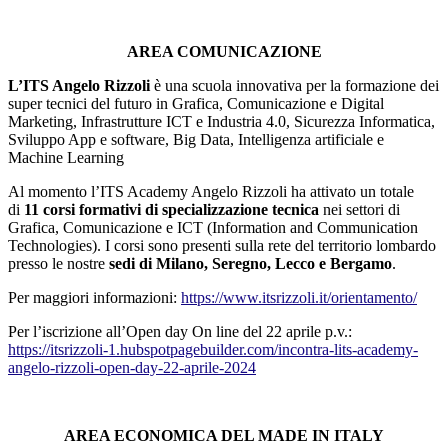
AREA COMUNICAZIONE
L’ITS Angelo Rizzoli
è una scuola innovativa per la formazione dei
super tecnici del futuro in Grafica, Comunicazione e Digital
Marketing, Infrastrutture ICT e Industria 4.0, Sicurezza Informatica,
Sviluppo App e software, Big Data, Intelligenza artificiale e
Machine Learning
Al momento l’ITS Academy Angelo Rizzoli ha attivato un totale
di
11 corsi formativi di specializzazione
tecnica
nei settori di
Grafica, Comunicazione e ICT (Information and Communication
Technologies). I corsi sono presenti sulla rete del territorio lombardo
presso le nostre
sedi di Milano, Seregno, Lecco e Bergamo
.
Per maggiori informazioni:
https://www.itsrizzoli.it/orientamento/
Per l’iscrizione all’Open day On line del 22 aprile p.v.:
https://itsrizzoli-1.hubspotpagebuilder.com/incontra-lits-academy-
angelo-rizzoli-open-day-22-aprile-2024
AREA ECONOMICA DEL MADE IN ITALY