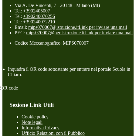
Via A. De Vincenti, 7 - 20148 - Milano (MI)
Tel:
+3902405007
Tel:
+390240070256
Tel:
+390240072210
Email:
mips070007@istruzione.it
Link per inviare una mail
PEC:
mips070007@pec.istruzione.it
Link per inviare una mail
Codice Meccanografico: MIPS070007
Inquadra il QR code sottostante per entrare nel portale Scuola in
Chiaro.
Sezione Link Utili
Cookie policy
Note legali
Informativa Privacy
Ufficio Relazioni con il Pubblico