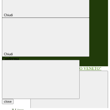
Chiudi
Chiudi
Conferma
Annulla
Conferma
close