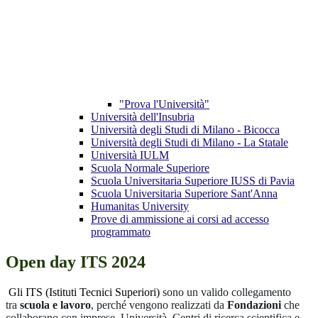
"Prova l'Università"
Università dell'Insubria
Università degli Studi di Milano - Bicocca
Università degli Studi di Milano - La Statale
Università IULM
Scuola Normale Superiore
Scuola Universitaria Superiore IUSS di Pavia
Scuola Universitaria Superiore Sant'Anna
Humanitas University
Prove di ammissione ai corsi ad accesso
programmato
Open day ITS 2024
Gli ITS (Istituti Tecnici Superiori)
sono un valido collegamento
tra
scuola e lavoro
, perché vengono realizzati da
Fondazioni
che
collaborano con imprese, Università, Centri di ricerca scientifica e