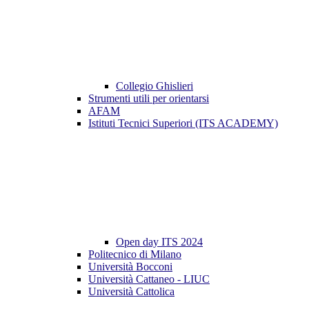
Collegio Ghislieri
Strumenti utili per orientarsi
AFAM
Istituti Tecnici Superiori (ITS ACADEMY)
Open day ITS 2024
Politecnico di Milano
Università Bocconi
Università Cattaneo - LIUC
Università Cattolica