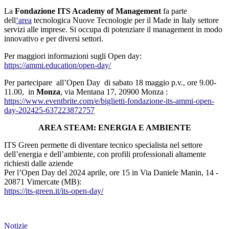
La
Fondazione ITS Academy of Management
fa parte
dell
‘area
tecnologica Nuove Tecnologie per il Made in Italy settore
servizi alle imprese. Si occupa di potenziare il management in modo
innovativo e per diversi settori.
Per maggiori informazioni sugli Open day:
https://ammi.education/open-day/
Per partecipare
all’Open Day
di sabato 18 maggio p.v., ore 9.00-
11.00,
in
Monza
, via Mentana 17, 20900 Monza :
https://www.eventbrite.com/e/biglietti-fondazione-its-ammi-open-
day-202425-637223872757
AREA STEAM: ENERGIA E AMBIENTE
ITS Green permette di diventare tecnico specialista nel settore
dell’energia e dell’ambiente, con profili professionali altamente
richiesti dalle aziende
Per l’Open Day del 2024 aprile, ore 15
in Via Daniele Manin, 14 -
20871 Vimercate (MB):
https://its-green.it/its-open-day/
Notizie