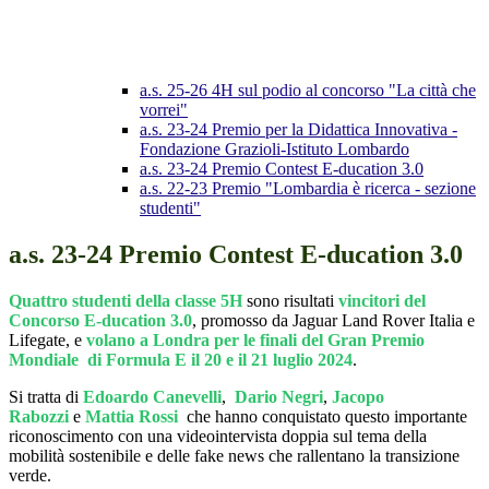
a.s. 25-26 4H sul podio al concorso "La città che
vorrei"
a.s. 23-24 Premio per la Didattica Innovativa -
Fondazione Grazioli-Istituto Lombardo
a.s. 23-24 Premio Contest E-ducation 3.0
a.s. 22-23 Premio "Lombardia è ricerca - sezione
studenti"
a.s. 23-24 Premio Contest E-ducation 3.0
Quattro studenti della classe 5H
sono risultati
vincitori del
Concorso E-ducation 3.0
, promosso da Jaguar Land Rover Italia e
Lifegate, e
volano a Londra per le finali del Gran Premio
Mondiale di Formula E il 20 e il 21 luglio 2024
.
Si tratta di
Edoardo Canevelli
,
Dario Negri
,
Jacopo
Rabozzi
e
Mattia Rossi
che hanno conquistato questo importante
riconoscimento con una videointervista doppia sul tema della
mobilità sostenibile e delle fake news che rallentano la transizione
verde.