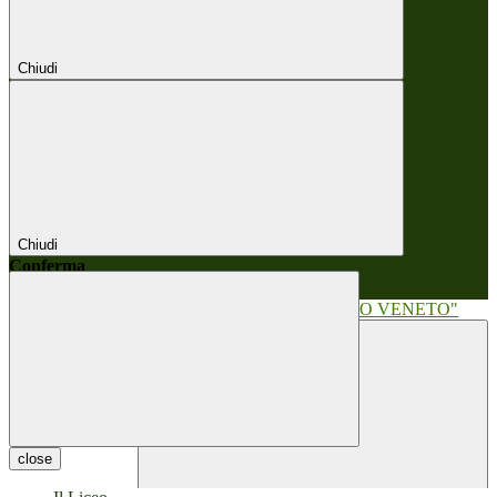
Chiudi
Chiudi
Conferma
Annulla
Conferma
close