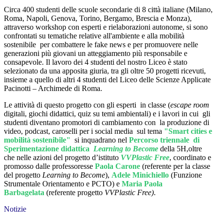
Circa 400 studenti delle scuole secondarie di 8 città italiane (Milano,
Roma, Napoli, Genova, Torino, Bergamo, Brescia e Monza),
attraverso workshop con esperti e rielaborazioni autonome, si sono
confrontati su tematiche relative all'ambiente e alla mobilità
sostenibile per combattere le fake news e per promuovere nelle
generazioni più giovani un atteggiamento più responsabile e
consapevole. Il lavoro dei 4 studenti del nostro Liceo è stato
selezionato da una apposita giuria, tra gli oltre 50 progetti ricevuti,
insieme a quello di altri 4 studenti del Liceo delle Scienze Applicate
Pacinotti – Archimede di Roma.
Le attività di questo progetto con gli esperti in classe (
escape room
digitali, giochi didattici, quiz su temi ambientali) e i lavori in cui gli
studenti diventano promotori di cambiamento con la produzione di
video, podcast, caroselli per i social media sul tema
"Smart cities e
mobilità sostenibile"
si inquadrano nel
Percorso triennale di
Sperimentazione didattica
Learning to Become
della 5H,oltre
che nelle azioni del progetto d’istituto
VVPlastic Free
, coordinato e
promosso dalle professoresse
Paola Carone
(
referente per la classe
del progetto
Learning to Become
),
Adele Minichiello
(Funzione
Strumentale Orientamento e PCTO) e
Maria Paola
Barbagelata
(referente progetto
VVPlastic Free)
.
Notizie