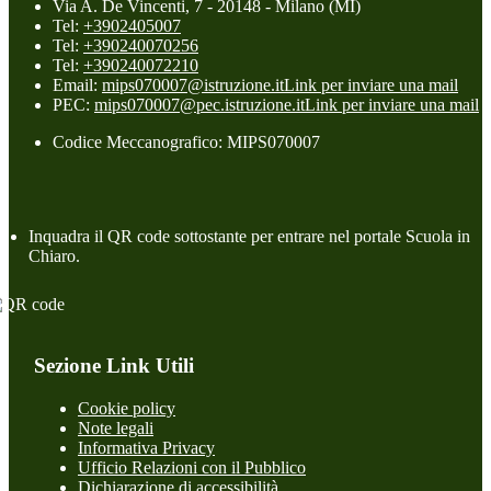
Via A. De Vincenti, 7 - 20148 - Milano (MI)
Tel:
+3902405007
Tel:
+390240070256
Tel:
+390240072210
Email:
mips070007@istruzione.it
Link per inviare una mail
PEC:
mips070007@pec.istruzione.it
Link per inviare una mail
Codice Meccanografico: MIPS070007
Inquadra il QR code sottostante per entrare nel portale Scuola in
Chiaro.
Sezione Link Utili
Cookie policy
Note legali
Informativa Privacy
Ufficio Relazioni con il Pubblico
Dichiarazione di accessibilità